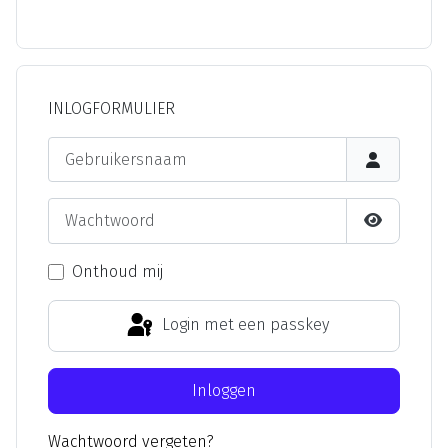
INLOGFORMULIER
Gebruikersnaam
Wachtwoord
Toon wach
Onthoud mij
Login met een passkey
Inloggen
Wachtwoord vergeten?